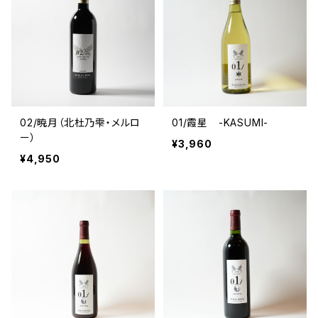
02/暁月（北杜乃雫・メルロ
01/霞星 -KASUMI-
ー）
¥3,960
¥4,950